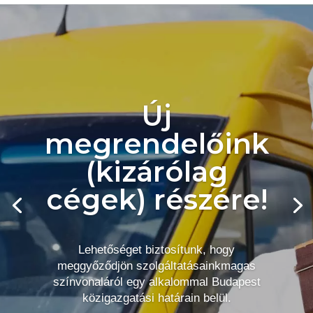
Új
megrendelőink
(kizárólag
cégek) részére!
Lehetőséget biztosítunk, hogy
meggyőződjön szolgáltatásainkmagas
színvonaláról egy alkalommal Budapest
közigazgatási határain belül.