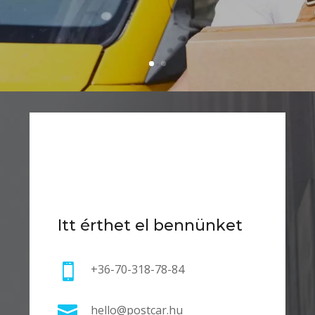
Itt érthet el bennünket

+36-70-318-78-84

hello@postcar.hu