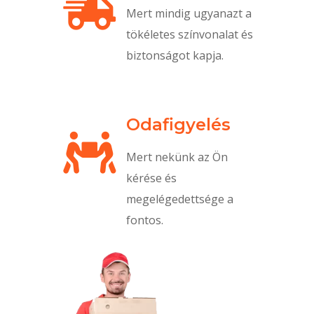

Mert mindig ugyanazt a
tökéletes színvonalat és
biztonságot kapja.
Odafigyelés

Mert nekünk az Ön
kérése és
megelégedettsége a
fontos.