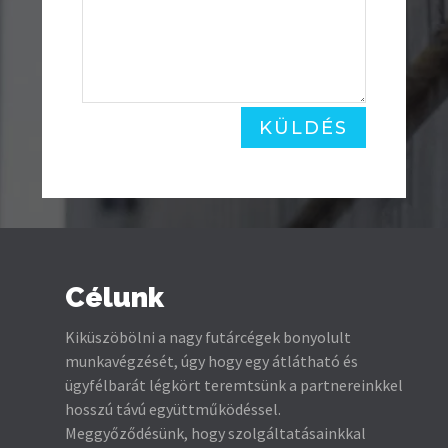
KÜLDÉS
Célunk
Kiküszöbölni a nagy futárcégek bonyolult
munkavégzését, úgy hogy egy átlátható és
ügyfélbarát légkört teremtsünk a partnereinkkel
hosszú távú együttműködéssel.
Meggyőződésünk, hogy szolgáltatásainkkal