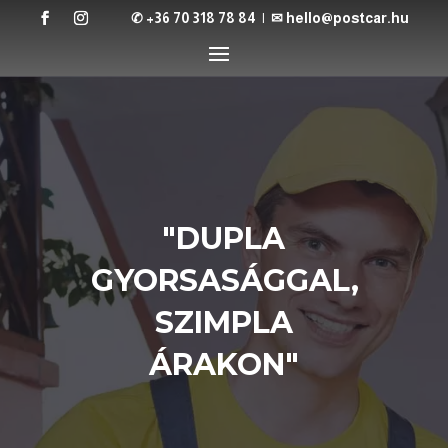
✆ +36 70 318 78 84
| ✉
hello@postcar.hu
"DUPLA
GYORSASÁGGAL,
SZIMPLA
ÁRAKON"