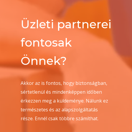
Üzleti partnerei
fontosak
Önnek?
Akkor az is fontos, hogy biztonságban,
sértetlenül és mindenképpen időben
érkezzen meg a küldeménye. Nálunk ez
természetes és az alapszolgáltatás
része. Ennél csak többre számíthat.