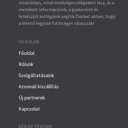
mind árban, mind minőségen elégedett lesz, és a
mellékelt információink, a gyakorlott és
felkészült kollégáink segítik Önöket abban, hogy
a lehető legjobb futárcéget válasszák!
OLDALAK
Főoldal
Rólunk
Szolgáltatásaink
Azonnali kiszállítás
Új partnerek
Kapcsolat
KÜLDETÉSÜNK